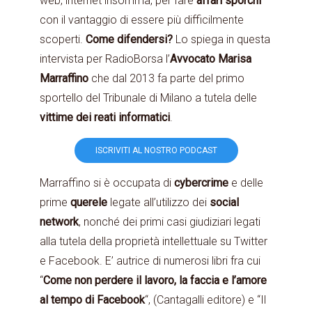
web, internet insomma, per fare
affari sporchi
con il vantaggio di essere più difficilmente
scoperti.
Come difendersi?
Lo spiega in questa
intervista per RadioBorsa l’
Avvocato Marisa
Marraffino
che dal 2013 fa parte del primo
sportello del Tribunale di Milano a tutela delle
vittime dei reati informatici
.
ISCRIVITI AL NOSTRO PODCAST
Marraffino si è occupata di
cybercrime
e delle
prime
querele
legate all’utilizzo dei
social
network
, nonché dei primi casi giudiziari legati
alla tutela della proprietà intellettuale su Twitter
e Facebook. E’ autrice di numerosi libri fra cui
“
Come non perdere il lavoro, la faccia e l’amore
al tempo di Facebook
“, (Cantagalli editore) e “Il