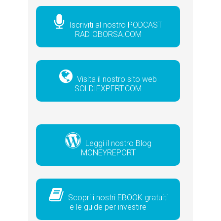
Iscriviti al nostro PODCAST
RADIOBORSA.COM
Visita il nostro sito web
SOLDIEXPERT.COM
Leggi il nostro Blog
MONEYREPORT
Scopri i nostri EBOOK gratuiti
e le guide per investire