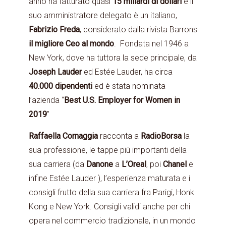
anno ha fatturato quasi
15 miliardi di dollari
e il
suo amministratore delegato è un italiano,
Fabrizio Freda
, considerato dalla rivista Barrons
il migliore Ceo al mondo
. Fondata nel 1946 a
New York, dove ha tuttora la sede principale, da
Joseph Lauder
ed Estée Lauder, ha circa
40.000 dipendenti
ed è stata nominata
l’azienda “
Best U.S. Employer for Women in
2019
”
Raffaella Cornaggia
racconta a
RadioBorsa
la
sua professione, le tappe più importanti della
sua carriera (da
Danone
a
L’Oreal
, poi
Chanel
e
infine Estée Lauder ), l’esperienza maturata e i
consigli frutto della sua carriera fra Parigi, Honk
Kong e New York. Consigli validi anche per chi
opera nel commercio tradizionale, in un mondo