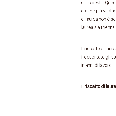
di richieste. Que
essere più vantag
di laurea non è s
laurea sia trienna
Il riscatto di lau
frequentato gli stu
in anni di lavoro.
Il
riscatto di laur