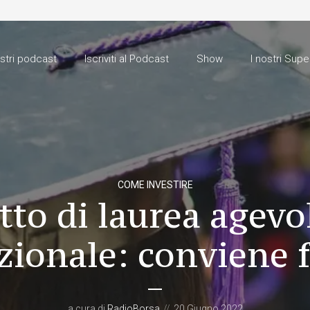
ostri podcast
Iscriviti al Podcast
Show
I nostri Supe
COME INVESTIRE
tto di laurea agevo
zionale: conviene 
a cura di
RadioBorsa
20 Giugno 2022