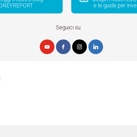
ONEYREPORT
e le guide per inve
Seguici su: