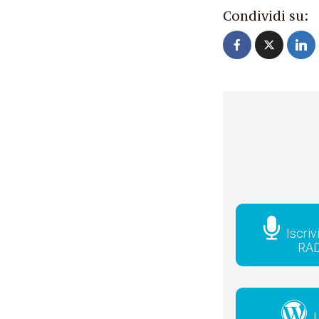
Condividi su:
Iscriv
RA
L