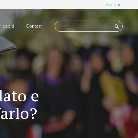
Account
r ospiti
Contatti
lato e
farlo?