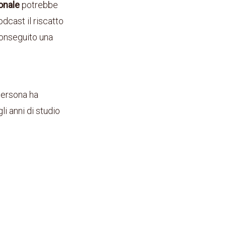
ionale
potrebbe
cast il riscatto
conseguito una
 persona ha
li anni di studio