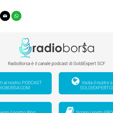
RadioBorsa è il canale podcast di SoldiExpert SCF
iti al nostro PODCAST
Visita il nostro 
DIOBORSA.COM
SOLDIEXPERT.
eggi il nostro Blog
Scopri i nostri EBO