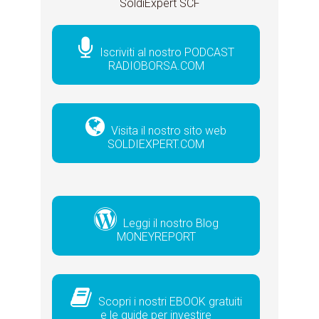
SoldiExpert SCF
Iscriviti al nostro PODCAST
RADIOBORSA.COM
Visita il nostro sito web
SOLDIEXPERT.COM
Leggi il nostro Blog
MONEYREPORT
Scopri i nostri EBOOK gratuiti
e le guide per investire