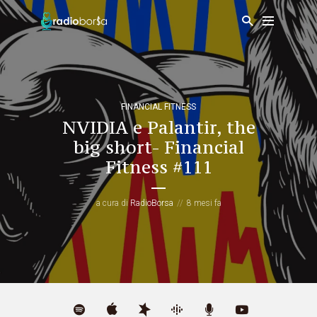
FINANCIAL FITNESS
NVIDIA e Palantir, the
big short- Financial
Fitness #111
a cura di
RadioBorsa
8 mesi fa