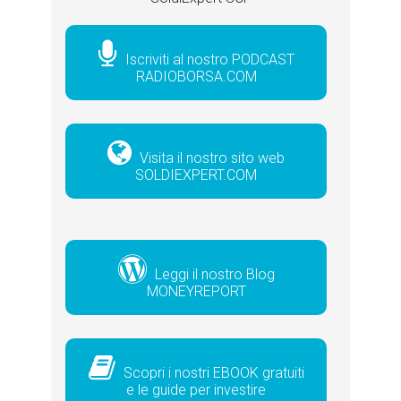
Iscriviti al nostro PODCAST
RADIOBORSA.COM
Visita il nostro sito web
SOLDIEXPERT.COM
Leggi il nostro Blog
MONEYREPORT
Scopri i nostri EBOOK gratuiti
e le guide per investire