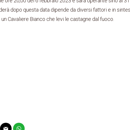
 ore 20,00 del 6 febbraio 2023 e sarà operante sino al 3
erà dopo questa data dipende da diversi fattori e in sintesi
 un Cavaliere Bianco che levi le castagne dal fuoco.