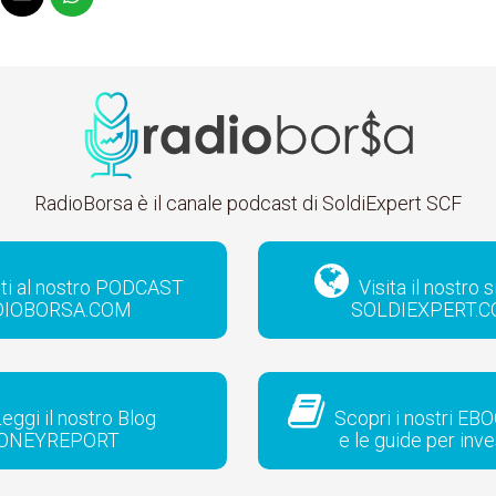
RadioBorsa è il canale podcast di SoldiExpert SCF
iti al nostro PODCAST
Visita il nostro 
DIOBORSA.COM
SOLDIEXPERT.
eggi il nostro Blog
Scopri i nostri EBO
ONEYREPORT
e le guide per inve