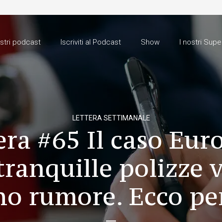
ostri podcast
Iscriviti al Podcast
Show
I nostri Supe
LETTERA SETTIMANALE
era #65 Il caso Euro
 tranquille polizze v
no rumore. Ecco pe