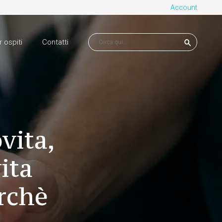
Account
r ospiti
Contatti
vita,
ita
rchè