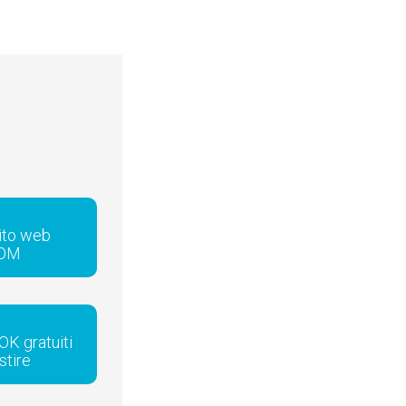
sito web
COM
OK gratuiti
stire