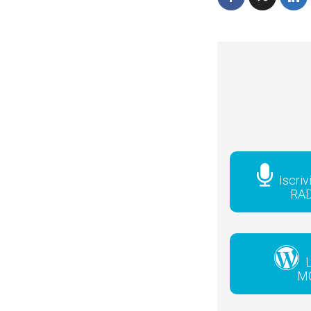
Iscriv
RA
L
M