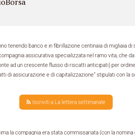
ioBorsa
nno tenendo banco e in fibrillazione centinaia di migliaia di so
 compagnia assicurativa specializzata nel ramo vita, che d
onte ad un crescente flusso di riscatti anticipati) per ordine 
atti di assicurazione e di capitalizzazione” stipulati con la s
Iscriviti a La lettera settimanale
rima la compagnia era stata commissariata (con la nomina 