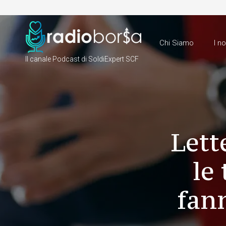
Chi Siamo
I n
Il canale Podcast di SoldiExpert SCF
Lett
le
fan