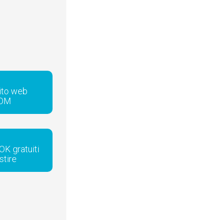
sito web
COM
OK gratuiti
stire