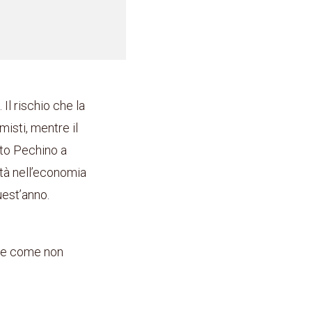
 Il rischio che la
isti, mentre il
ato Pechino a
ità nell’economia
uest’anno.
e e come non