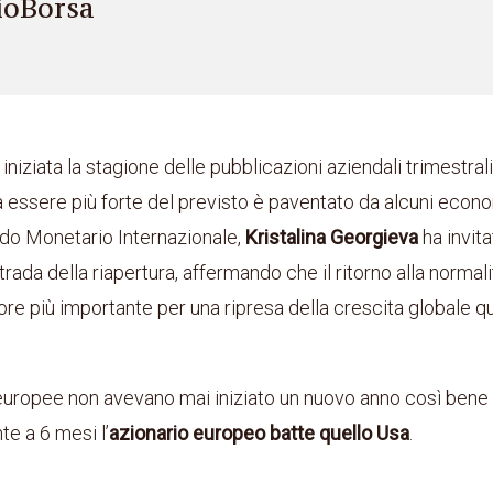
ioBorsa
iniziata la stagione delle pubblicazioni aziendali trimestrali.
essere più forte del previsto è paventato da alcuni econom
do Monetario Internazionale,
Kristalina Georgieva
ha invit
trada della riapertura, affermando che il ritorno alla normal
tore più importante per una ripresa della crescita globale q
i europee non avevano mai iniziato un nuovo anno così ben
e a 6 mesi l’
azionario europeo batte quello Usa
.