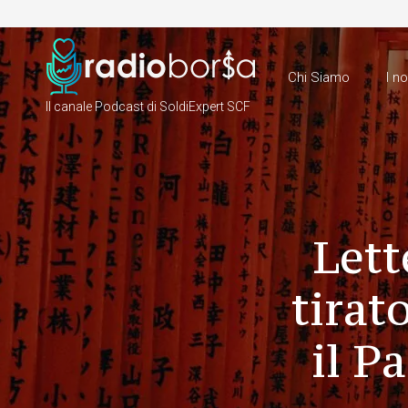
Chi Siamo
I n
Il canale Podcast di SoldiExpert SCF
Lett
tirat
il P