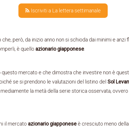
Iscriviti a La lettera settimanale
che, però, da inizio anno non si schioda dai minimi e anzi fl
mperli, è quello
azionario giapponese
.
 questo mercato e che dimostra che investire non è quest
poiché se si prendono le valutazioni del listino del
Sol Leva
o mediamente la metà della serie storica osservata, ovvero 
ni il mercato
azionario giapponese
è cresciuto meno della