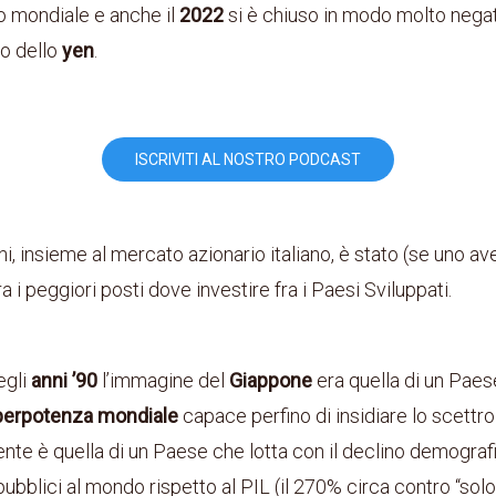
io mondiale e anche il
2022
si è chiuso in modo molto nega
o dello
yen
.
ISCRIVITI AL NOSTRO PODCAST
ni, insieme al mercato azionario italiano, è stato (se uno av
fra i peggiori posti dove investire fra i Paesi Sviluppati.
degli
anni ’90
l’immagine del
Giappone
era quella di un Paes
erpotenza mondiale
capace perfino di insidiare lo scettro 
lente è quella di un Paese che lotta con il declino demogra
 pubblici al mondo rispetto al PIL (il 270% circa contro “solo”