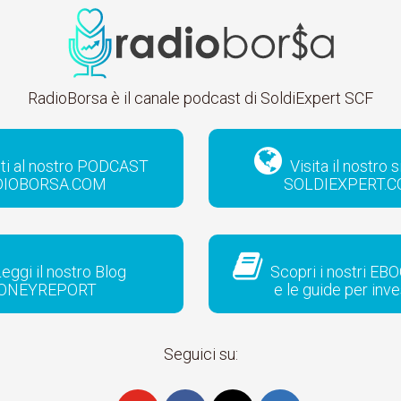
RadioBorsa è il canale podcast di SoldiExpert SCF
iti al nostro PODCAST
Visita il nostro 
DIOBORSA.COM
SOLDIEXPERT.
eggi il nostro Blog
Scopri i nostri EBO
ONEYREPORT
e le guide per inve
Seguici su: