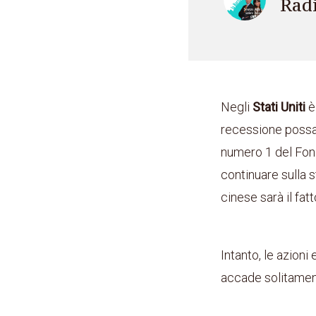
Rad
Negli
Stati Uniti
è 
recessione possa 
numero 1 del Fon
continuare sulla s
cinese sarà il fat
Intanto, le azion
accade solitament