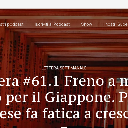
ostri podcast
Iscriviti al Podcast
Show
I nostri Supe
LETTERA SETTIMANALE
era #61.1 Freno a
o per il Giappone. 
aese fa fatica a cres