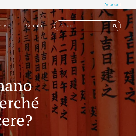
Account
r ospiti
Contatti
 mano
Perché
cere?