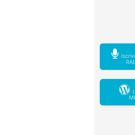
Iscriv
RA
L
M