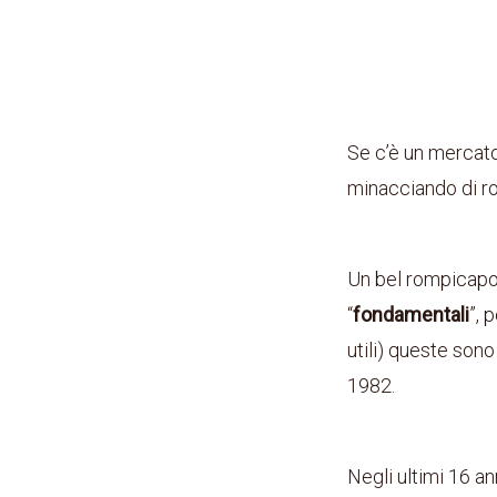
Se c’è un mercato 
minacciando di ro
Un bel rompicapo
“
fondamentali
”, 
utili) queste son
1982.
Negli ultimi 16 an