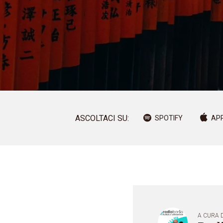
ASCOLTACI SU:
SPOTIFY
AP
A CURA D