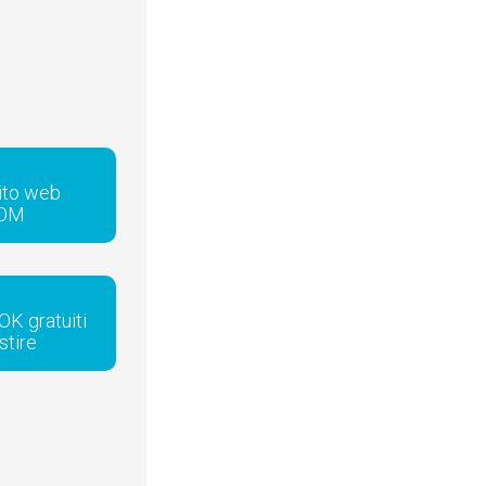
sito web
COM
OK gratuiti
stire