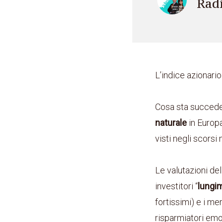
Rad
L’indice azionari
Cosa sta succeden
naturale
in Europa
visti negli scorsi 
Le valutazioni d
investitori “
lungim
fortissimi) e i me
risparmiatori emot