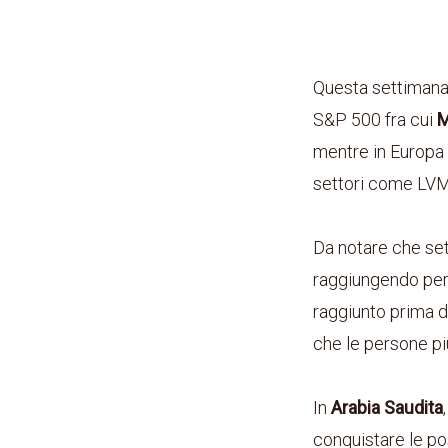
Questa settimana
S&P 500 fra cui
M
mentre in Europa a
settori come LVM
Da notare che set
raggiungendo per l
raggiunto prima 
che le persone pi
In
Arabia Saudita
conquistare le pos