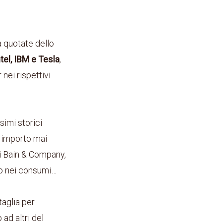
à quotate dello
tel, IBM e Tesla
,
 nei rispettivi
imi storici
 importo mai
i Bain & Company,
no nei consumi…
aglia per
ad altri del