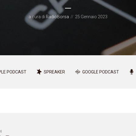
a cura di
RadioBorsa
25 Gennaio 2023
PLE PODCAST
SPREAKER
GOOGLE PODCAST
I