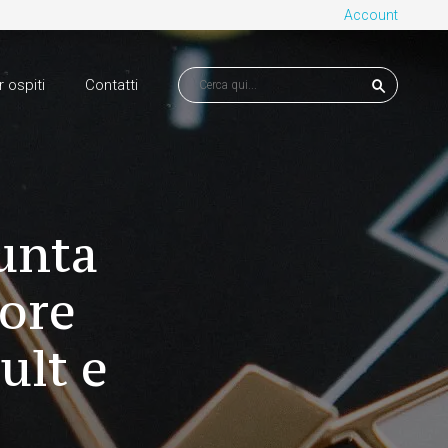
Account
r ospiti
Contatti
unta
tore
ult e