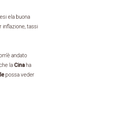
mesi ela buona
 inflazione, tassi
 com’è andato
 che la
Cina
ha
le
possa veder