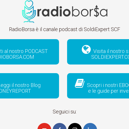
RadioBorsa è il canale podcast di SoldiExpert SCF
iti al nostro PODCAST
Visita il nostro 
DIOBORSA.COM
SOLDIEXPERT.
eggi il nostro Blog
Scopri i nostri EBO
ONEYREPORT
e le guide per inve
Seguici su: