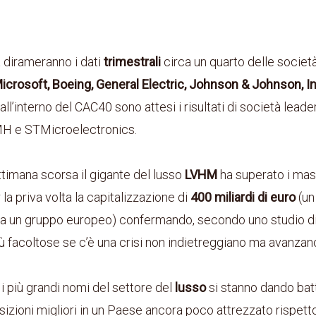
 dirameranno i dati
trimestrali
circa un quarto delle societ
icrosoft, Boeing, General Electric, Johnson & Johnson, In
ll’interno del CAC40 sono attesi i risultati di società leader
H e STMicroelectronics.
timana scorsa il gigante del lusso
LVHM
ha superato i mass
a priva volta la capitalizzazione di
400 miliardi di euro
(un
da un gruppo europeo) confermando, secondo uno studio d
ù facoltose se c’è una crisi non indietreggiano ma avanza
, i più grandi nomi del settore del
lusso
si stanno dando batt
izioni migliori in un Paese ancora poco attrezzato rispetto 