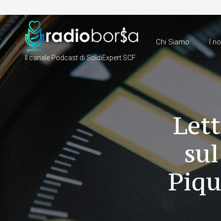
Chi Siamo
I n
Il canale Podcast di SoldiExpert SCF
Let
sul
Piqu