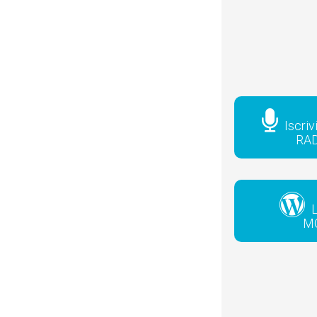
Iscriv
RA
L
M