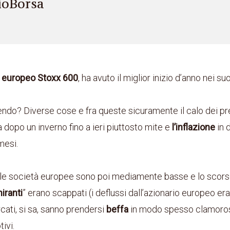
ioBorsa
o
europeo Stoxx 600
, ha avuto il miglior inizio d’anno nei suo
do? Diverse cose e fra queste sicuramente il calo dei pr
 dopo un inverno fino a ieri piuttosto mite e
l’inflazione
in 
mesi.
elle società europee sono poi mediamente basse e lo scors
iranti
” erano scappati (i deflussi dall’azionario europeo era
rcati, si sa, sanno prendersi
beffa
in modo spesso clamoro
ivi.