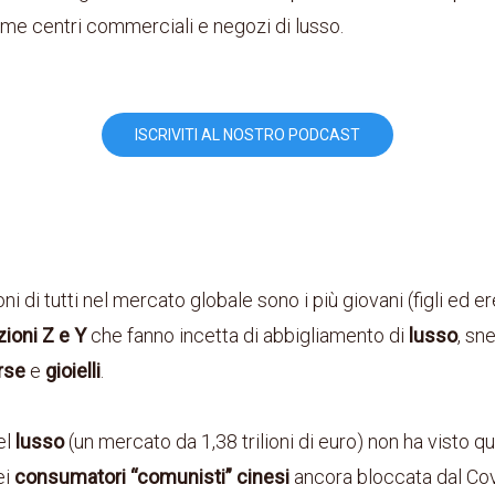
me centri commerciali e negozi di lusso.
ISCRIVITI AL NOSTRO PODCAST
ni di tutti nel mercato globale sono i più giovani (figli ed e
ioni Z e Y
che fanno incetta di abbigliamento di
lusso
, sn
rse
e
gioielli
.
el
lusso
(un mercato da 1,38 trilioni di euro) non ha visto qu
ei
consumatori “comunisti” cinesi
ancora bloccata dal Cov