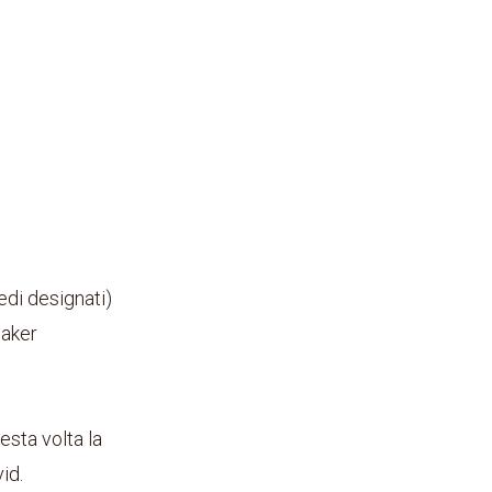
redi designati)
eaker
esta volta la
id.