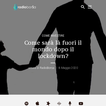
COME INVESTIRE
Come sarà là fuori il
mondo dopo il
lockdown?
a cura di
RadioBorsa
8 Maggio 2020