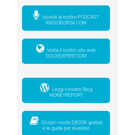
Iscriviti al nostro PODCAST
RADIOBORSA.COM
Visita il nostro sito web
SOLDIEXPERT.COM
Leggi il nostro Blog
MONEYREPORT
Scopri i nostri EBOOK gratuiti
e le guide per investire