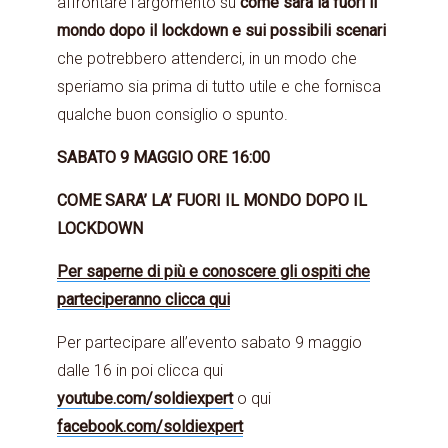
affrontare l’argomento su
come sarà là fuori il
mondo dopo il lockdown e sui possibili scenari
che potrebbero attenderci, in un modo che
speriamo sia prima di tutto utile e che fornisca
qualche buon consiglio o spunto.
SABATO 9 MAGGIO ORE 16:00
COME SARA’ LA’ FUORI IL MONDO DOPO IL
LOCKDOWN
Per saperne di più e conoscere gli ospiti che
parteciperanno clicca qui
Per partecipare all’evento sabato 9 maggio
dalle 16 in poi clicca qui
youtube.com/soldiexpert
o qui
facebook.com/soldiexpert