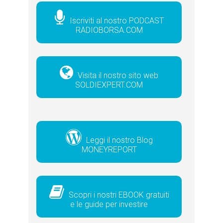
Iscriviti al nostro PODCAST
RADIOBORSA.COM
Visita il nostro sito web
SOLDIEXPERT.COM
Leggi il nostro Blog
MONEYREPORT
Scopri i nostri EBOOK gratuiti
e le guide per investire