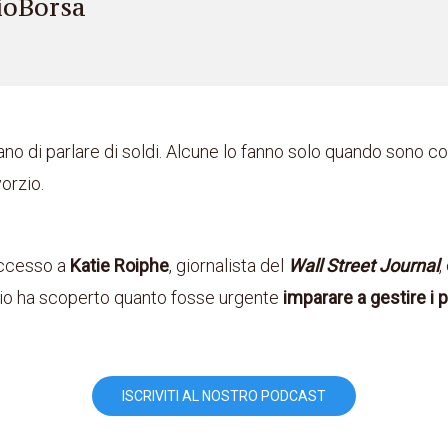
ioBorsa
no di parlare di soldi. Alcune lo fanno solo quando sono c
vorzio.
uccesso a
Katie Roiphe
, giornalista del
Wall Street Journal
,
nio ha scoperto quanto fosse urgente
imparare a gestire i p
ISCRIVITI AL NOSTRO PODCAST