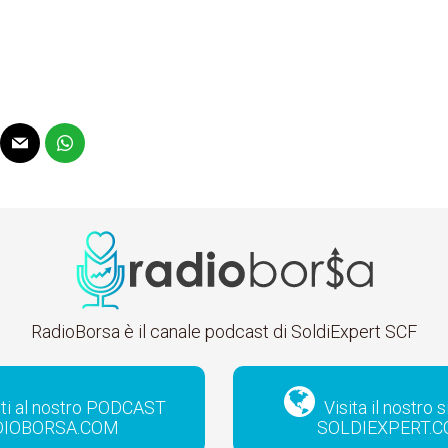
RadioBorsa è il canale podcast di SoldiExpert SCF
iti al nostro PODCAST
Visita il nostro 
DIOBORSA.COM
SOLDIEXPERT.