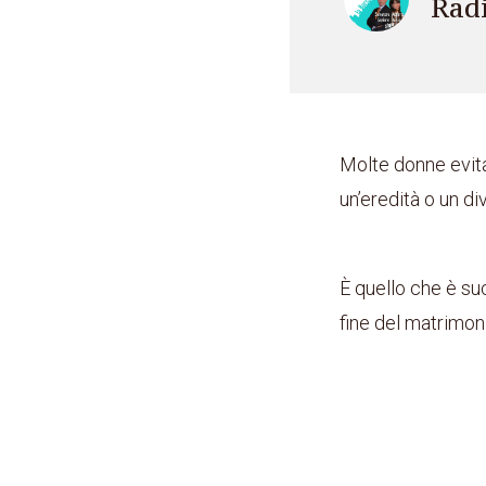
Rad
Molte donne evita
un’eredità o un di
È quello che è s
fine del matrimo