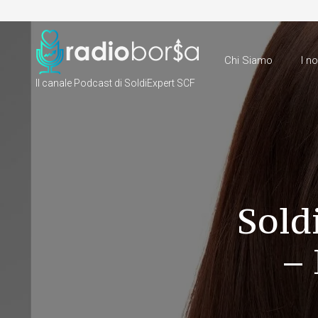
Chi Siamo
I n
Il canale Podcast di SoldiExpert SCF
Soldi
– 