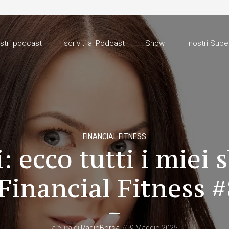
ostri podcast
Iscriviti al Podcast
Show
I nostri Supe
FINANCIAL FITNESS
: ecco tutti i miei 
Financial Fitness 
a cura di
RadioBorsa
9 Maggio 2025