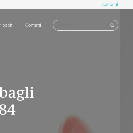
Account
r ospiti
Contatti
sbagli
#84