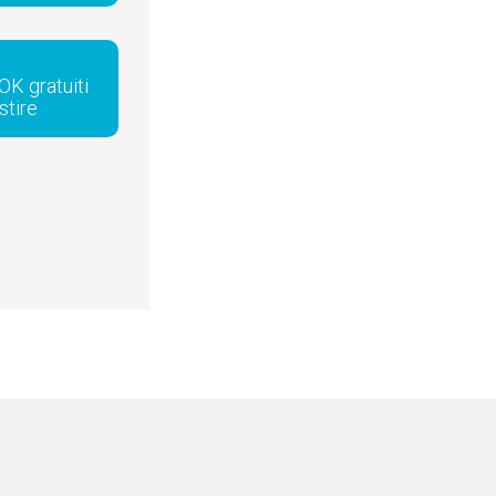
OK gratuiti
stire