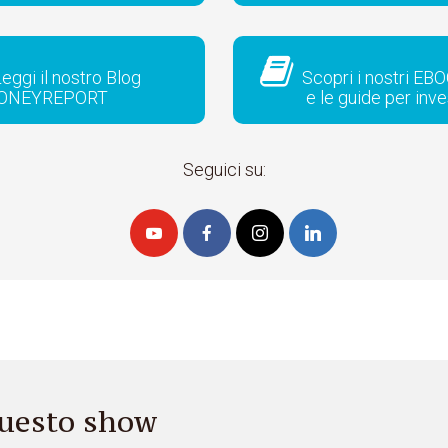
eggi il nostro Blog
Scopri i nostri EBO
ONEYREPORT
e le guide per inve
Seguici su:
 questo show