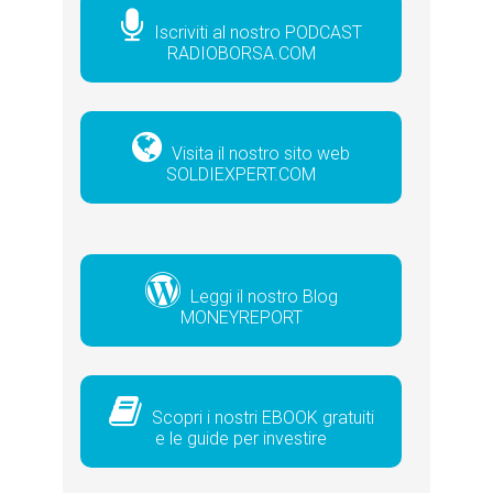
Iscriviti al nostro PODCAST
RADIOBORSA.COM
Visita il nostro sito web
SOLDIEXPERT.COM
Leggi il nostro Blog
MONEYREPORT
Scopri i nostri EBOOK gratuiti
e le guide per investire