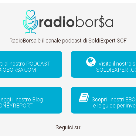
RadioBorsa è il canale podcast di SoldiExpert SCF
iti al nostro PODCAST
Visita il nostro 
DIOBORSA.COM
SOLDIEXPERT.
eggi il nostro Blog
Scopri i nostri EBO
ONEYREPORT
e le guide per inve
Seguici su: