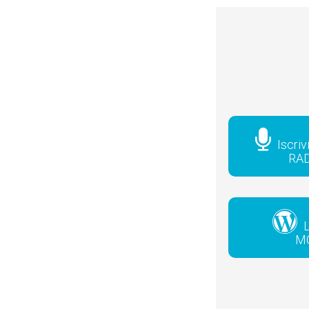
Iscriv
RA
L
M