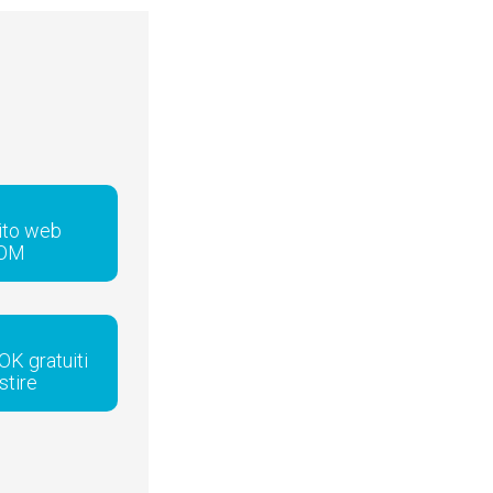
sito web
COM
OK gratuiti
stire