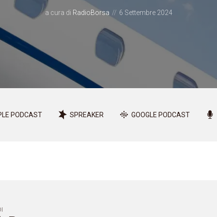
a cura di
RadioBorsa
6 Settembre 2024
PLE PODCAST
SPREAKER
GOOGLE PODCAST
I