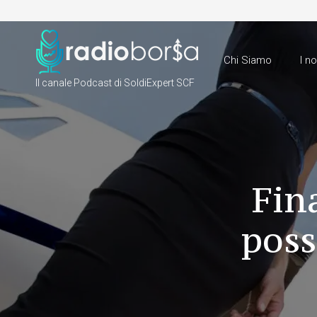
Chi Siamo
I n
Il canale Podcast di SoldiExpert SCF
Fin
poss