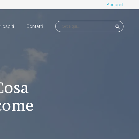
Account
r ospiti
Contatti
Cosa
 come