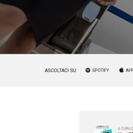
ASCOLTACI SU:
SPOTIFY
AP
A CURA D