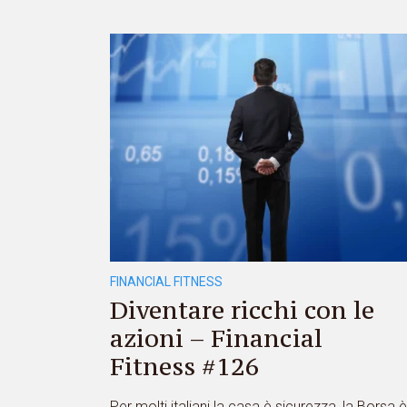
FINANCIAL FITNESS
Diventare ricchi con le
azioni – Financial
Fitness #126
Per molti italiani la casa è sicurezza, la Borsa è