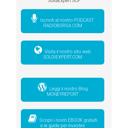
SoldiExpert SCF
Iscriviti al nostro PODCAST
RADIOBORSA.COM
Visita il nostro sito web
SOLDIEXPERT.COM
Leggi il nostro Blog
MONEYREPORT
Scopri i nostri EBOOK gratuiti
e le guide per investire