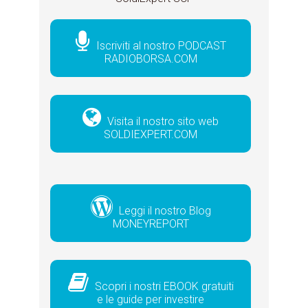
Iscriviti al nostro PODCAST
RADIOBORSA.COM
Visita il nostro sito web
SOLDIEXPERT.COM
Leggi il nostro Blog
MONEYREPORT
Scopri i nostri EBOOK gratuiti
e le guide per investire