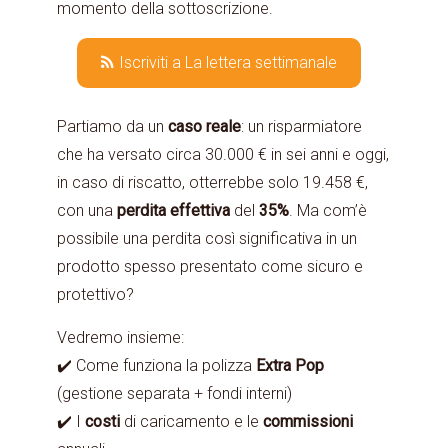
momento della sottoscrizione.
Iscriviti a La lettera settimanale
Partiamo da un
caso
reale
: un risparmiatore
che ha versato circa 30.000 € in sei anni e oggi,
in caso di riscatto, otterrebbe solo 19.458 €,
con una
perdita
effettiva
del
35%
. Ma com’è
possibile una perdita così significativa in un
prodotto spesso presentato come sicuro e
protettivo?
Vedremo insieme:
✔️ Come funziona la polizza
Extra Pop
(gestione separata + fondi interni)
✔️ I
costi
di caricamento e le
commissioni