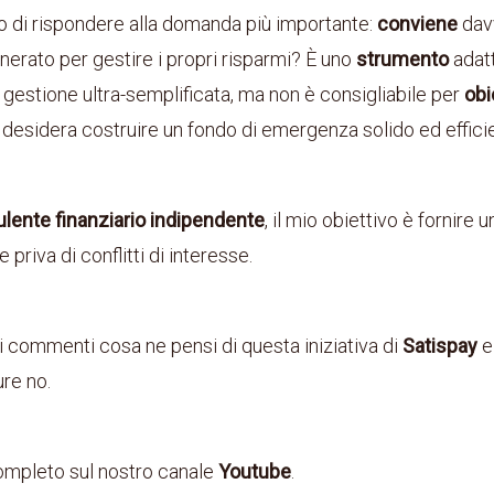
o di rispondere alla domanda più importante:
conviene
davv
erato per gestire i propri risparmi? È uno
strumento
adatt
estione ultra-semplificata, ma non è consigliabile per
obi
 desidera costruire un fondo di emergenza solido ed effici
lente finanziario indipendente
, il mio obiettivo è fornire u
e priva di conflitti di interesse.
commenti cosa ne pensi di questa iniziativa di
Satispay
e
ure no.
completo sul nostro canale
Youtube
.