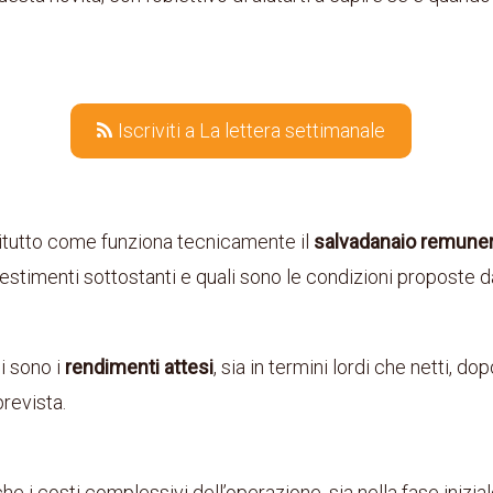
Iscriviti a La lettera settimanale
itutto come funziona tecnicamente il
salvadanaio remune
vestimenti sottostanti e quali sono le condizioni proposte 
i sono i
rendimenti
attesi
, sia in termini lordi che netti, do
prevista.
 i costi complessivi dell’operazione, sia nella fase inizial