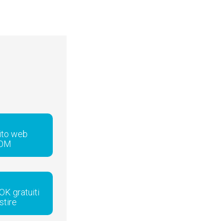
sito web
COM
OK gratuiti
stire