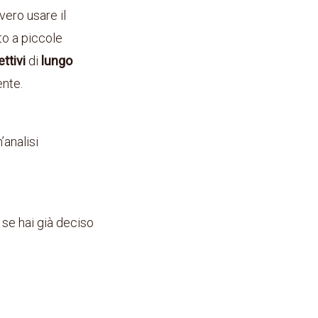
ero usare il
o a piccole
ettivi
di
lungo
ente.
n’analisi
 se hai già deciso