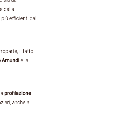
e dalla
iù efficienti dal
roparte, il fatto
o Amundi
e la
ia
profilazione
ziari, anche a