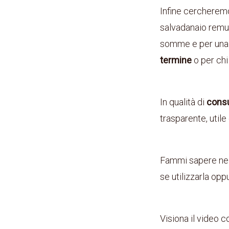
Infine cercherem
salvadanaio remun
somme e per una g
termine
o per chi
In qualità di
consu
trasparente, utile 
Fammi sapere nei 
se utilizzarla opp
Visiona il video 