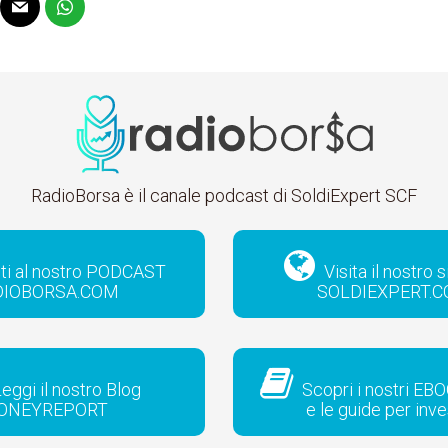
RadioBorsa è il canale podcast di SoldiExpert SCF
iti al nostro PODCAST
Visita il nostro 
DIOBORSA.COM
SOLDIEXPERT.
eggi il nostro Blog
Scopri i nostri EBO
ONEYREPORT
e le guide per inve