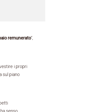
naio remunerato
“,
estire i propri
 sul piano
petti
o ha senso