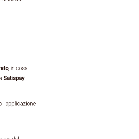
rato
, in cosa
da
Satispay
.
po l’applicazione
e sia dal