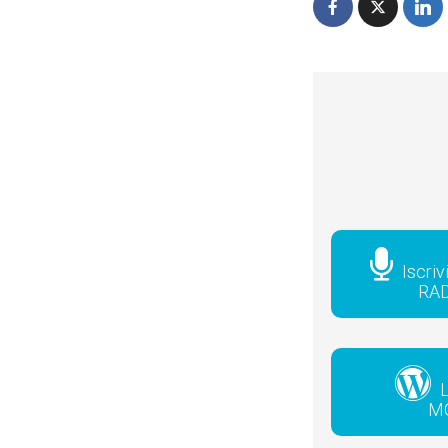
Iscriv
RA
L
M