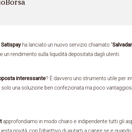
ioBorsa
i
Satispay
ha lanciato un nuovo servizio chiamato “
Salvada
e un rendimento sulla liquidità depositata dagli utenti.
oposta
interessante
? È davvero uno strumento utile per inv
è solo una soluzione ben confezionata ma poco vantaggiosa
t
approfondiamo in modo chiaro e indipendente tutti gli as
esta novità, con l’obiettivo di aiutarti a capire se e quand