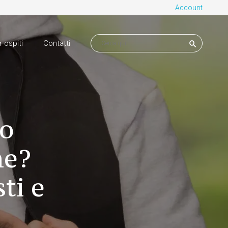
Account
r ospiti
Contatti
io
ne?
ti e