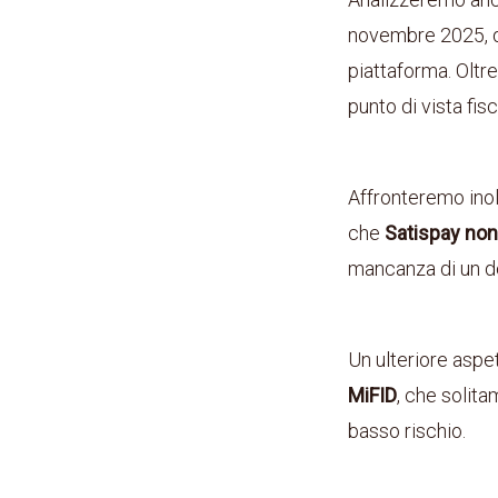
novembre 2025, qu
piattaforma. Oltr
punto di vista fi
Affronteremo inoltr
che
Satispay
non
mancanza di un dep
Un ulteriore aspe
MiFID
, che solit
basso rischio.