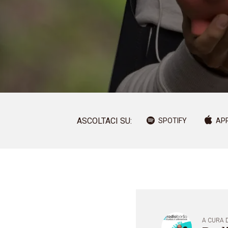
ASCOLTACI SU:
SPOTIFY
AP
A CURA D