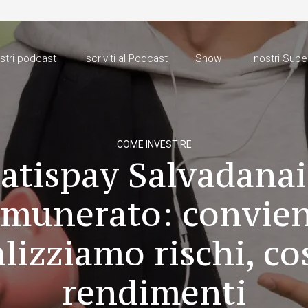
ostri podcast
Iscriviti al Podcast
Show
I nostri Supe
COME INVESTIRE
atispay Salvadana
munerato: convie
lizziamo rischi, cos
rendimenti