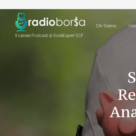
Chi Siamo
I n
Il canale Podcast di SoldiExpert SCF
S
Re
Ana